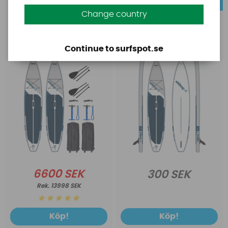
Whitespot
Whitespot
Change country
Whitespot
Whitespot SUP 12 6 x 30
Familjepaket 2x SUP 12
(Uthyrning)
6 x 30 v3 (uppblåsbar)
Continue to surfspot.se
6600 SEK
300 SEK
13998 SEK
Köp!
Köp!