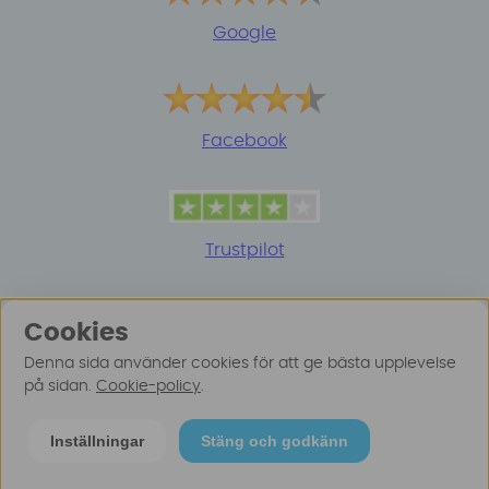
Google
Facebook
Trustpilot
Cookies
Denna sida använder cookies för att ge bästa upplevelse
på sidan.
Cookie-policy
.
© 2025 Surfspot. Vi använder oss av cookies -
Läs
Inställningar
Stäng och godkänn
mer här
.