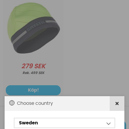
279 SEK
499 SEK
Köp!
Choose country
Se fler varor
Sweden