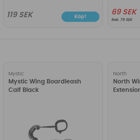
69 SEK
119 SEK
Köp!
79 SEK
Mystic
North
Mystic Wing Boardleash
North Wi
Calf Black
Extensio