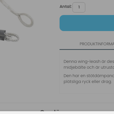
Antal:
PRODUKTINFORM
Denna wing-leash är des
midjebälte och är utrust
Den har en stötdämpand
plötsliga ryck eller drag.
Omdömen