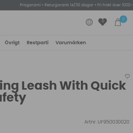
Prisgaranti
•
Returgaranti 14/30 dagar
•
Fri frakt över 1000:-
0
0
Övrigt
Restparti
Varumärken
ing Leash With Quick
afety
Artnr:
UF950030020