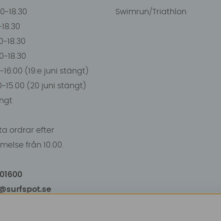
00-18.30
Swimrun/Triathlon
0-18.30
0-18.30
00-18.30
-16:00 (19:e juni stängt)
0-15.00 (20 juni stängt)
ngt
a ordrar efter
else från 10.00.
101600
o@surfspot.se