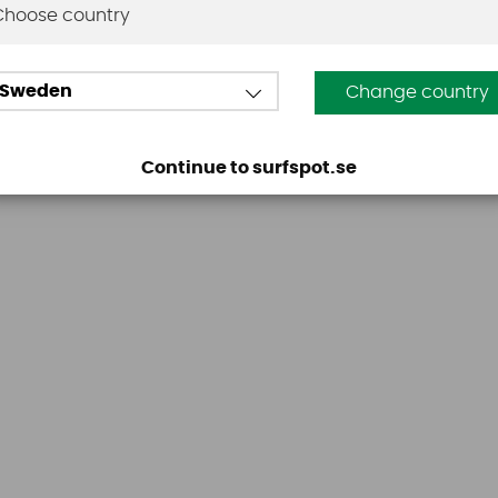
Choose country
Den här produkten har inga recensioner. Du måste vara
Sweden
Change country
Continue to surfspot.se