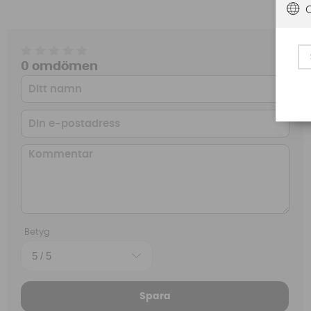
0 omdömen
Betyg
Spara