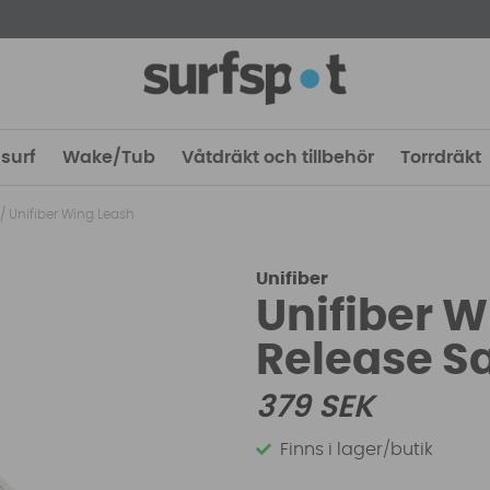
surf
Wake/Tub
Våtdräkt och tillbehör
Torrdräkt
/
Unifiber Wing Leash
Unifiber
Unifiber W
Release S
379
SEK
Finns i lager/butik