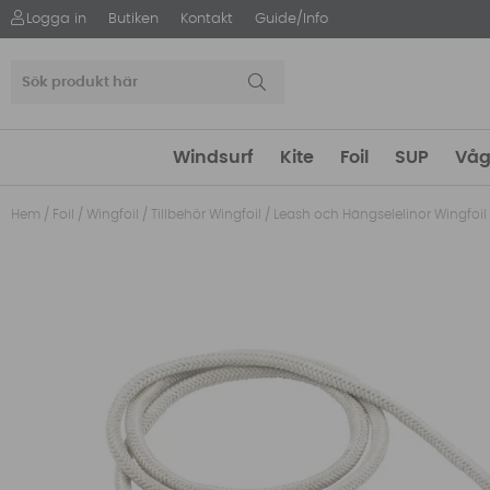
Logga in
Butiken
Kontakt
Guide/Info
Windsurf
Kite
Foil
SUP
Våg
Hem
/
Foil
/
Wingfoil
/
Tillbehör Wingfoil
/
Leash och Hängselelinor Wingfoil