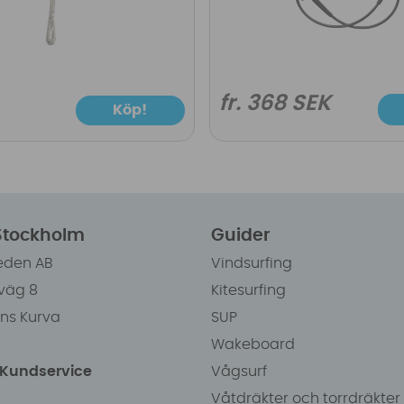
fr. 368 SEK
Köp!
 Stockholm
Guider
eden AB
Vindsurfing
väg 8
Kitesurfing
ens Kurva
SUP
Wakeboard
/Kundservice
Vågsurf
Våtdräkter och torrdräkter