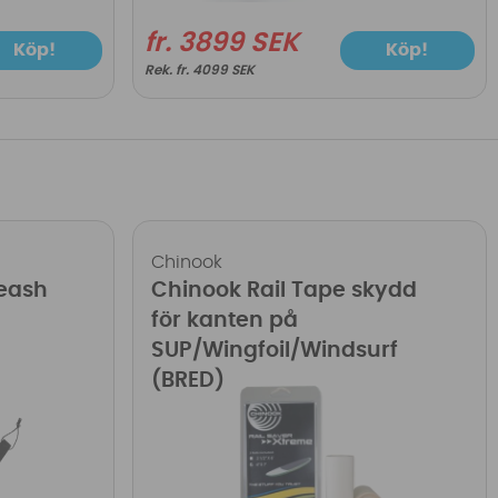
fr. 3899 SEK
Köp!
Köp!
fr. 4099 SEK
Chinook
Leash
Chinook Rail Tape skydd
för kanten på
SUP/Wingfoil/Windsurf
(BRED)