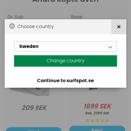
Dr. Sup
Base
Dr. SUP PVC
Base Rechargeable
Choose country
Reparaturset
SUP Pump
Sweden
Change country
Continue to surfspot.se
1699 SEK
209 SEK
2399 SEK
Köp!