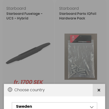
Starboard
Starboard
Starboard Fuselage -
Starboard Parts iQFoil
UCS - Hybrid
Hardware Pack
fr. 1700 SEK
fr. 2199 SEK
249 SEK
Choose country
Köp!
Sweden