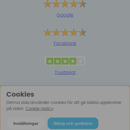
Google
Facebook
Trustpilot
Cookies
Denna sida använder cookies för att ge bästa upplevelse
på sidan.
Cookie-policy
.
© 2025 Surfspot. Vi använder oss av cookies -
Läs
Inställningar
Stäng och godkänn
mer här
.