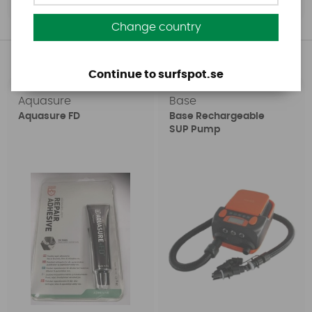
Köp!
Change country
Andra köpte även
Continue to surfspot.se
Aquasure
Base
Aquasure FD
Base Rechargeable
SUP Pump