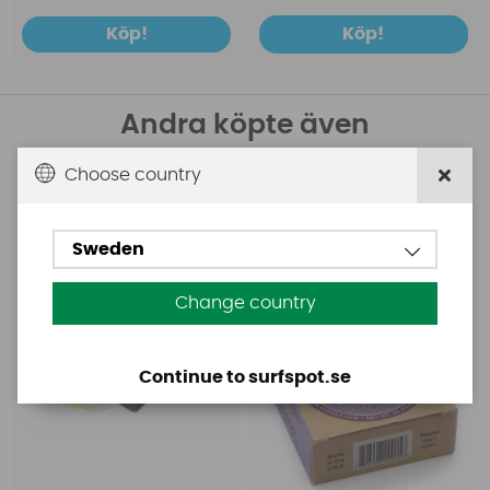
Köp!
Köp!
Andra köpte även
Choose country
SexWax
SexWax
Sexwax Wax Comb
Surfvax SexWax x2-
(vax kam)
Purple
Sweden
Change country
Continue to surfspot.se