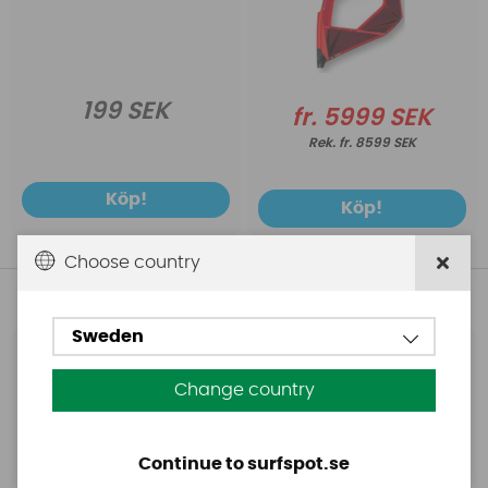
199 SEK
fr. 5999 SEK
fr. 8599 SEK
Köp!
Köp!
Choose country
Andra köpte även
Sweden
Base
Aquasure
Base Rechargeable
Aquasure FD
Change country
SUP Pump
Continue to surfspot.se