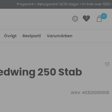
Prisgaranti
•
Returgaranti 14/30 dagar
•
Fri frakt över 1000:-
0
0
Övrigt
Restparti
Varumärken
edwing 250 Stab
Artnr:
4031210001019