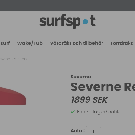
surf
Wake/Tub
Våtdräkt och tillbehör
Torrdräkt
dwing 250 Stab
Severne
Severne R
1899
SEK
Finns i lager/butik
Antal: