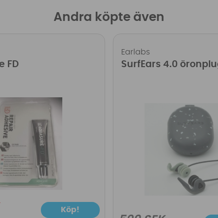
Andra köpte även
Earlabs
e FD
SurfEars 4.0 öronpl
Köp!