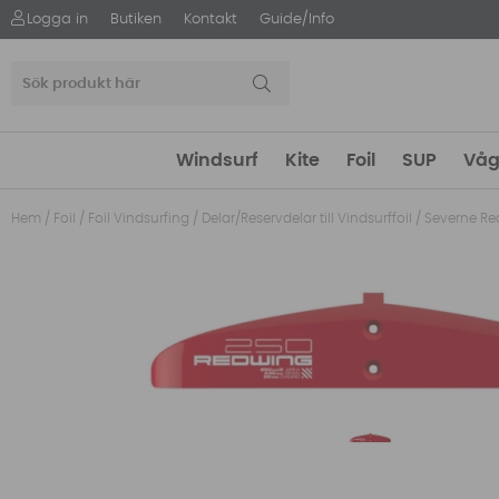
Logga in
Butiken
Kontakt
Guide/Info
Windsurf
Kite
Foil
SUP
Våg
Hem
/
Foil
/
Foil Vindsurfing
/
Delar/Reservdelar till Vindsurffoil
/
Severne Re