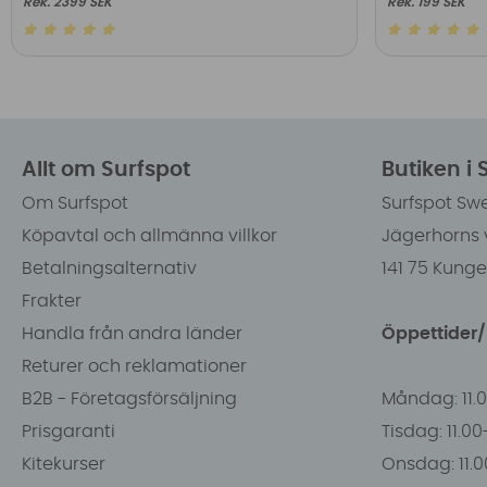
2399 SEK
199 SEK
Allt om Surfspot
Butiken i
Om Surfspot
Surfspot Sw
Köpavtal och allmänna villkor
Jägerhorns 
Betalningsalternativ
141 75 Kung
Frakter
Handla från andra länder
Öppettider
Returer och reklamationer
B2B - Företagsförsäljning
Måndag: 11.
Prisgaranti
Tisdag: 11.0
Kitekurser
Onsdag: 11.0