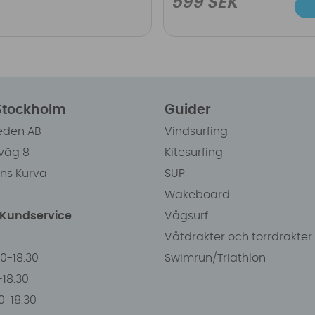
599 SEK
 Stockholm
Guider
eden AB
Vindsurfing
väg 8
Kitesurfing
ens Kurva
SUP
Wakeboard
/Kundservice
Vågsurf
Våtdräkter och torrdräkter
00-18.30
Swimrun/Triathlon
0-18.30
0-18.30