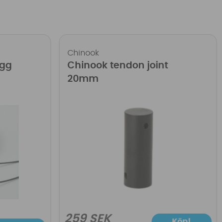
Chinook
ugg
Chinook tendon joint
20mm
259 SEK
Köp!