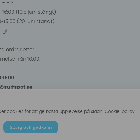
00-18.30
-16:00 (19:e juni stängt)
0-15.00 (20 juni stängt)
ngt
a ordrar efter
else från 10.00.
101600
o@surfspot.se
r cookies för att ge bästa upplevelse på sidan.
Cookie-policy
.
Stäng och godkänn
© 2025 Surfspot. Vi använder oss av cookies -
Läs mer hä