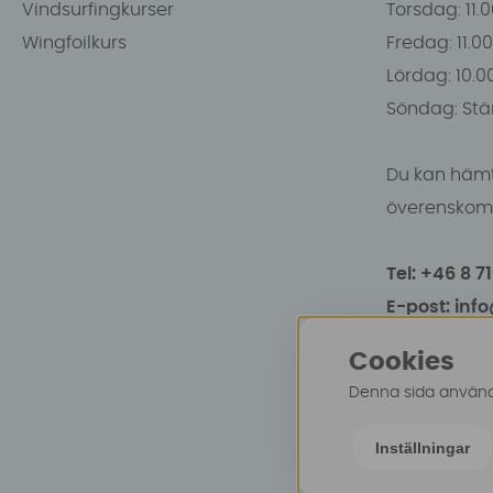
Vindsurfingkurser
Torsdag: 11.
Wingfoilkurs
Fredag: 11.00
Lördag: 10.0
Söndag: Stä
Du kan hämt
överenskomm
Tel: +46 8 7
E-post: inf
Cookies
Denna sida använde
Inställningar