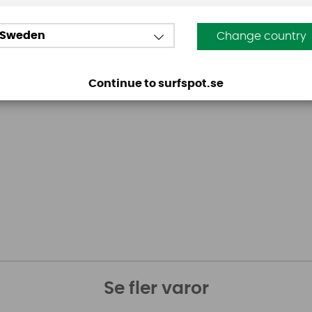
Sweden
Change country
Continue to surfspot.se
Se fler varor