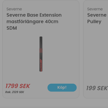
Severne
Severne
Severne Base Extension
Severne 
mastförlängare 40cm
Pulley
SDM
1799 SEK
Köp!
199 SEK
2129 SEK