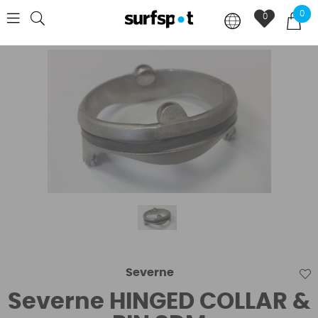
0
0
Severne
Severne HINGED COLLAR &