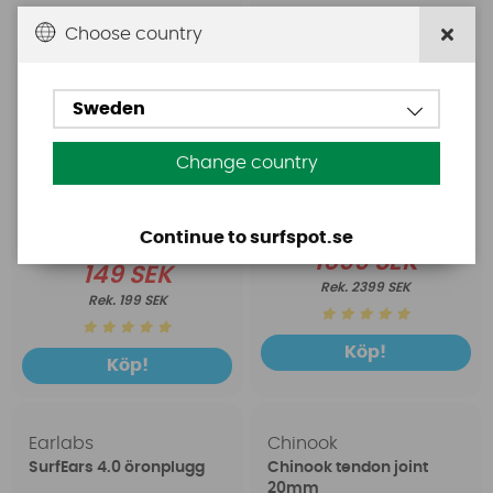
Choose country
Sweden
Change country
Continue to surfspot.se
1699 SEK
149 SEK
2399 SEK
199 SEK
Köp!
Köp!
Earlabs
Chinook
SurfEars 4.0 öronplugg
Chinook tendon joint
20mm