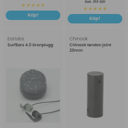
199 SEK
Köp!
Köp!
Earlabs
Chinook
SurfEars 4.0 öronplugg
Chinook tendon joint
20mm