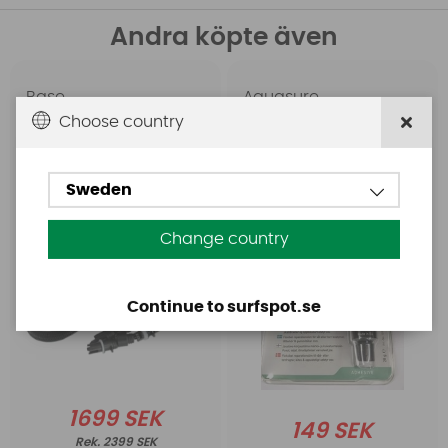
Andra köpte även
Base
Aquasure
Base Rechargeable
Aquasure FD
Choose country
SUP Pump
Sweden
Change country
Continue to surfspot.se
1699 SEK
149 SEK
2399 SEK