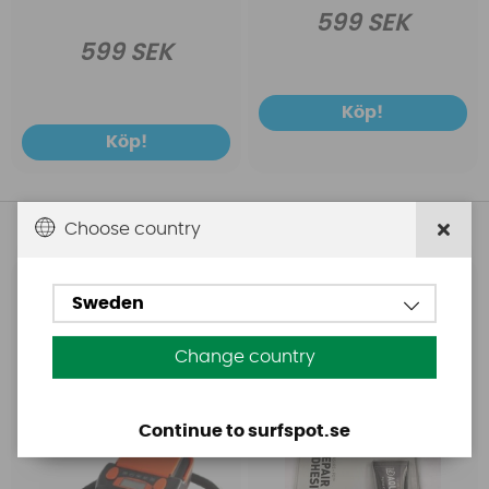
599 SEK
599 SEK
Köp!
Köp!
Andra köpte även
Choose country
Base
Aquasure
Sweden
Base Rechargeable
Aquasure FD
SUP Pump
Change country
Continue to surfspot.se