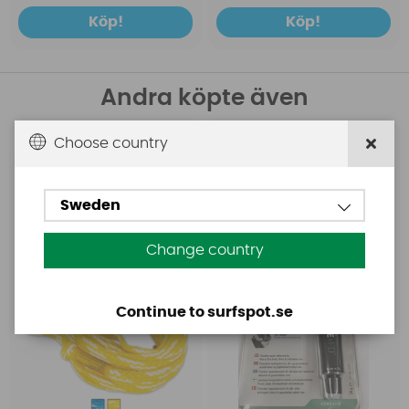
Köp!
Köp!
Andra köpte även
Choose country
Obrien
Aquasure
Obrien 4-Person Tube
Aquasure FD
Rope (1850 kg) - Yellow
Sweden
Change country
Continue to surfspot.se