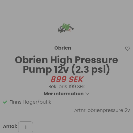
Obrien
Obrien High Pressure
Pump 12v (2.3 psi)
899
SEK
1199 SEK
Mer information
Finns i lager/butik
Artnr:
obrienpressure12v
Antal: