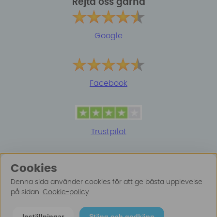
Rejta oss gärna
Google
Facebook
Trustpilot
Cookies
Denna sida använder cookies för att ge bästa upplevelse
på sidan.
Cookie-policy
.
© 2025 Surfspot. Vi använder oss av cookies -
Läs
Inställningar
Stäng och godkänn