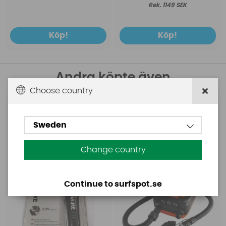
1149 SEK
Köp!
Köp!
Andra köpte även
Choose country
Aquasure
Base
Aquasure FD
Base Rechargeable
Sweden
SUP Pump
Change country
Continue to surfspot.se