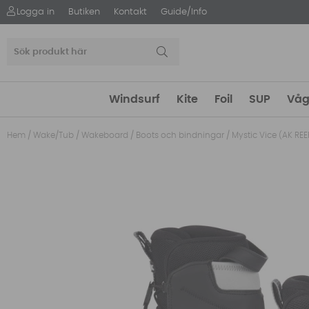
Logga in
Butiken
Kontakt
Guide/Info
Windsurf
Kite
Foil
SUP
Våg
Hem
/
Wake/Tub
/
Wakeboard
/
Boots och bindningar
/
Mystic Vice (AK REE