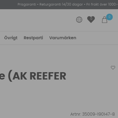
Prisgaranti
•
Returgaranti 14/30 dagar
•
Fri frakt över 1000:-
0
0
Övrigt
Restparti
Varumärken
e (AK REEFER
Artnr:
35009-190147-8