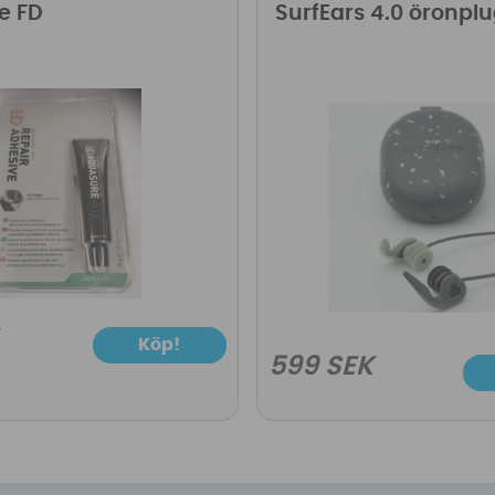
e FD
SurfEars 4.0 öronpl
Köp!
599 SEK