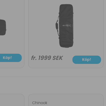
fr. 1999 SEK
Köp!
Köp!
Chinook