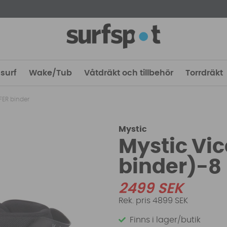
surf
Wake/Tub
Våtdräkt och tillbehör
Torrdräkt
FER binder
Mystic
Mystic Vic
binder)-8
2499
SEK
4899 SEK
Finns i lager/butik