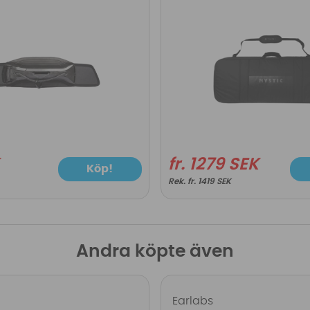
fr. 1279 SEK
Köp!
fr. 1419 SEK
Andra köpte även
Earlabs