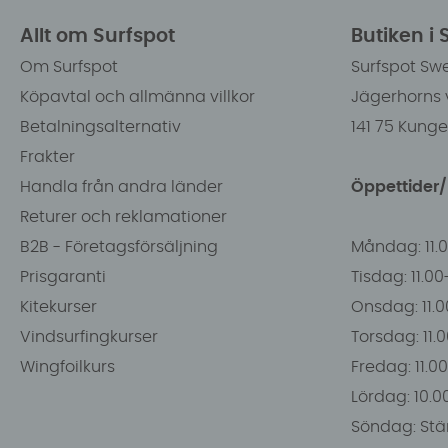
Allt om Surfspot
Butiken i
Om Surfspot
Surfspot Sw
Köpavtal och allmänna villkor
Jägerhorns 
Betalningsalternativ
141 75 Kung
Frakter
Handla från andra länder
Öppettider
Returer och reklamationer
B2B - Företagsförsäljning
Måndag: 11.
Prisgaranti
Tisdag: 11.0
Kitekurser
Onsdag: 11.0
Vindsurfingkurser
Torsdag: 11.
Wingfoilkurs
Fredag: 11.00
Lördag: 10.0
Söndag: Stä