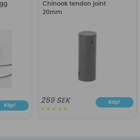
ugg
Chinook tendon joint
20mm
259 SEK
Köp!
Köp!