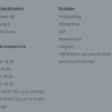
 Stockholm
Guider
eden AB
Vindsurfing
väg 8
Kitesurfing
ens Kurva
SUP
Wakeboard
/Kundservice
Vågsurf
Våtdräkter och torrdräkter
00-18.30
Swimrun/Triathlon
0-18.30
0-18.30
00-18.30
-16:00 (19:e juni stängt)
0-15.00 (20 juni stängt)
ngt