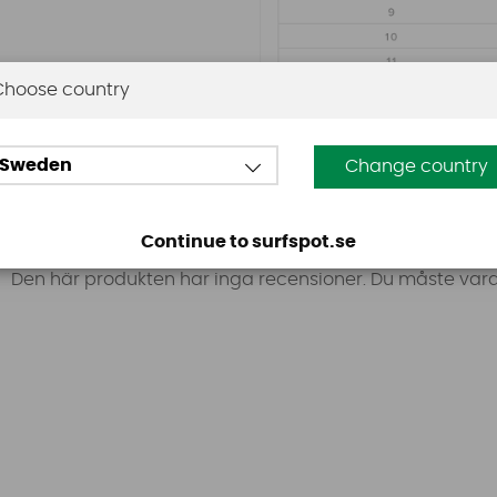
Choose country
Sweden
Change country
Omdömen
Continue to surfspot.se
Den här produkten har inga recensioner. Du måste vara