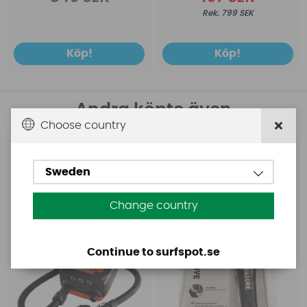
799 SEK
Köp!
Köp!
Andra köpte även
Choose country
Base
Aquasure
Base Rechargeable
Aquasure FD
Sweden
SUP Pump
Change country
Continue to surfspot.se