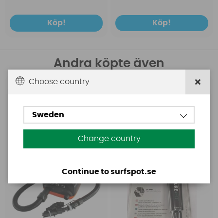
Köp!
Köp!
Andra köpte även
Choose country
Base
Aquasure
Base Rechargeable
Aquasure FD
SUP Pump
Sweden
Change country
Continue to surfspot.se