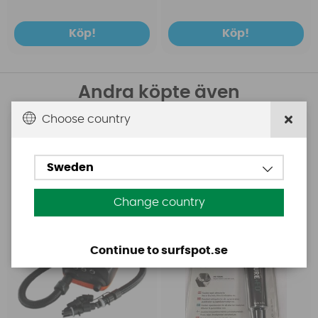
Köp!
Köp!
Andra köpte även
Choose country
Base
Aquasure
Base Rechargeable
Aquasure FD
SUP Pump
Sweden
Change country
Continue to surfspot.se