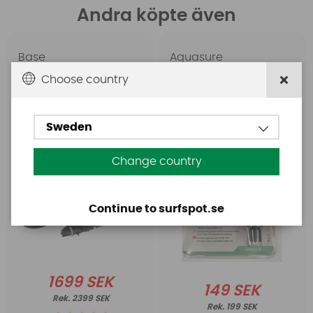
Andra köpte även
Base
Aquasure
Base Rechargeable
Aquasure FD
Choose country
SUP Pump
Sweden
Change country
Continue to surfspot.se
1699 SEK
149 SEK
2399 SEK
199 SEK