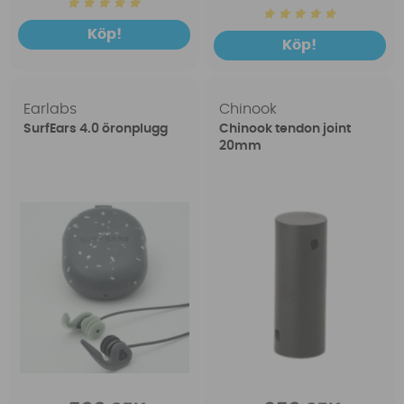
Köp!
Köp!
Earlabs
Chinook
SurfEars 4.0 öronplugg
Chinook tendon joint
20mm