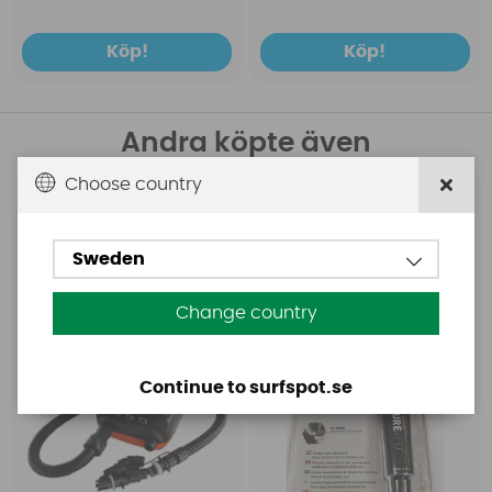
Köp!
Köp!
Andra köpte även
Choose country
Base
Aquasure
Base Rechargeable
Aquasure FD
SUP Pump
Sweden
Change country
Continue to surfspot.se