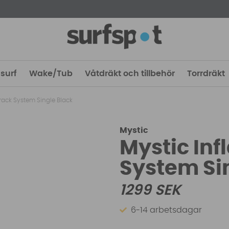
surf
Wake/Tub
Våtdräkt och tillbehör
Torrdräkt
frack System Single Black
Mystic
Mystic Inf
System Si
1299
SEK
6-14 arbetsdagar