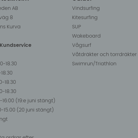
eden AB
Vindsurfing
väg 8
Kitesurfing
ens Kurva
SUP
Wakeboard
/Kundservice
Vågsurf
Våtdräkter och torrdräkter
00-18.30
Swimrun/Triathlon
0-18.30
0-18.30
00-18.30
-16:00 (19:e juni stängt)
0-15.00 (20 juni stängt)
ngt
a ordrar efter