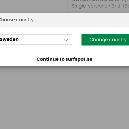
Single-versionen är tillr
Choose country
Sweden
Change country
Omdömen
Continue to surfspot.se
Den här produkten har inga recensioner. Du måste vara