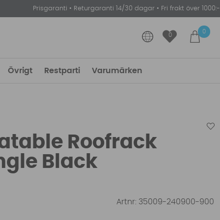
Prisgaranti
•
Returgaranti 14/30 dagar
•
Fri frakt över 1000:-
0
0
Övrigt
Restparti
Varumärken
latable Roofrack
ngle Black
Artnr:
35009-240900-900