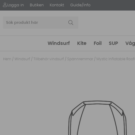
Logga in
Butiken
Kontakt
Guide/Info
Windsurf
Kite
Foil
SUP
Våg
Hem
/
Windsurf
/
Tillbehör vindsurf
/
Spännremmar
/
Mystic Inflatable Roo