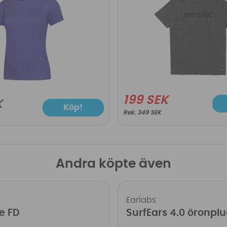
199 SEK
K
Köp!
349 SEK
Andra köpte även
Earlabs
e FD
SurfEars 4.0 öronpl