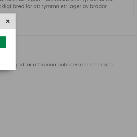
äckligt bred för att rymma ett lager av brädor.
 inloggad för att kunna publicera en recension.