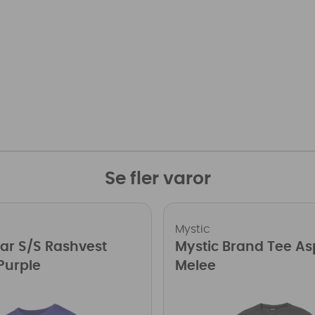
Se fler varor
Mystic
tar S/S Rashvest
Mystic Brand Tee As
urple
Melee