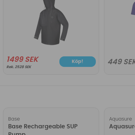
1499 SEK
449 SE
Köp!
2528 SEK
Base
Aquasure
Base Rechargeable SUP
Aquasur
Pump