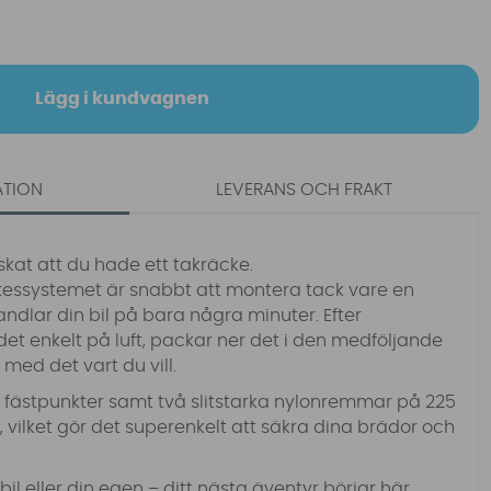
Lägg i kundvagnen
ATION
LEVERANS OCH FRAKT
skat att du hade ett takräcke.
essystemet är snabbt att montera tack vare en
ndlar din bil på bara några minuter. Efter
 enkelt på luft, packar ner det i den medföljande
med det vart du vill.
a fästpunkter samt två slitstarka nylonremmar på 225
vilket gör det superenkelt att säkra dina brädor och
il eller din egen – ditt nästa äventyr börjar här.