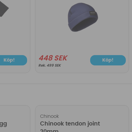
448 SEK
Köp!
Köp!
499 SEK
Chinook
ugg
Chinook tendon joint
20mm