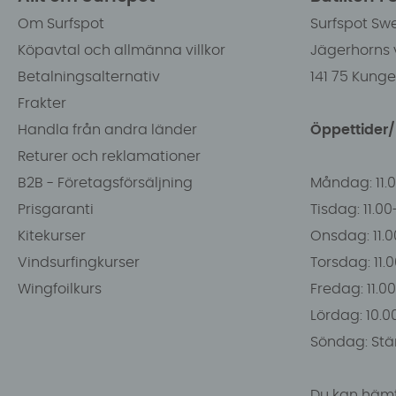
Om Surfspot
Surfspot Sw
Köpavtal och allmänna villkor
Jägerhorns 
Betalningsalternativ
141 75 Kung
Frakter
Handla från andra länder
Öppettider
Returer och reklamationer
B2B - Företagsförsäljning
Måndag: 11.
Prisgaranti
Tisdag: 11.0
Kitekurser
Onsdag: 11.0
Vindsurfingkurser
Torsdag: 11.
Wingfoilkurs
Fredag: 11.00
Lördag: 10.0
Söndag: Stä
Du kan hämt