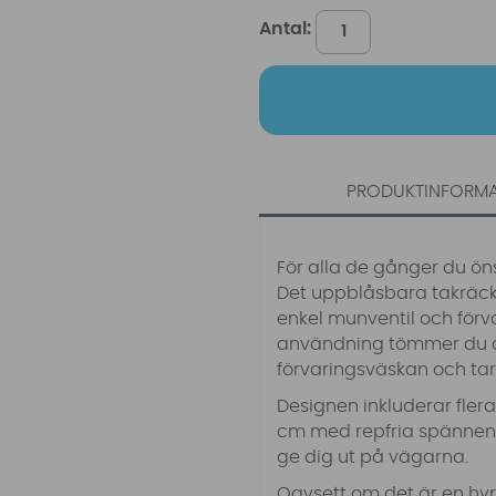
Antal:
PRODUKTINFORM
För alla de gånger du ön
Det uppblåsbara takräck
enkel munventil och förva
användning tömmer du det
förvaringsväskan och tar 
Designen inkluderar fler
cm med repfria spännen, 
ge dig ut på vägarna.
Oavsett om det är en hyrb