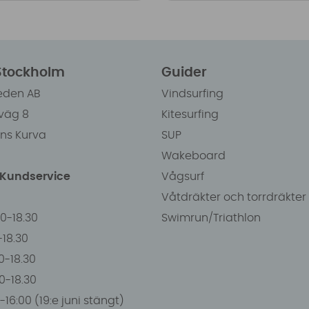
 Stockholm
Guider
eden AB
Vindsurfing
väg 8
Kitesurfing
ens Kurva
SUP
Wakeboard
/Kundservice
Vågsurf
Våtdräkter och torrdräkter
00-18.30
Swimrun/Triathlon
0-18.30
0-18.30
00-18.30
-16:00 (19:e juni stängt)