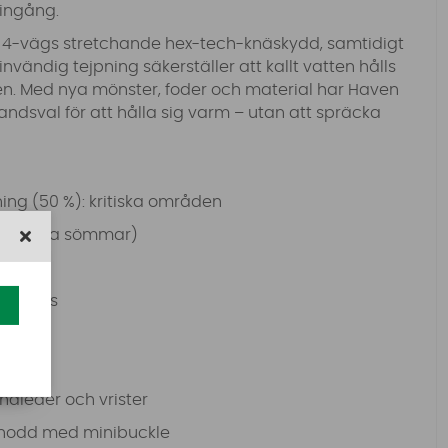
 ingång.
ed 4-vägs stretchande hex-tech-knäskydd, samtidigt
vändig tejpning säkerställer att kallt vatten hålls
en. Med nya mönster, foder och material har Haven
handsval för att hålla sig varm – utan att spräcka
ing (50 %): kritiska områden
indsydda sömmar)
vid hals
ndleder och vrister
lsnodd med minibuckle