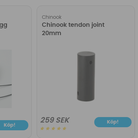
Chinook
ugg
Chinook tendon joint
20mm
259 SEK
Köp!
Köp!