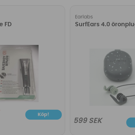
Earlabs
e FD
SurfEars 4.0 öronpl
Köp!
599 SEK