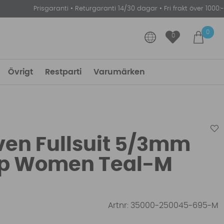
Prisgaranti
•
Returgaranti 14/30 dagar
•
Fri frakt över 1000:-
0
0
Övrigt
Restparti
Varumärken
ven Fullsuit 5/3mm
ip Women Teal-M
Artnr:
35000-250045-695-M