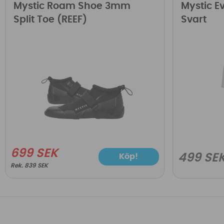
Mystic Roam Shoe 3mm
Mystic E
Split Toe (REEF)
Svart
699 SEK
499 SE
Köp!
839 SEK