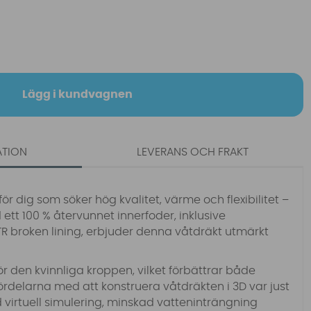
Lägg i kundvagnen
ATION
LEVERANS OCH FRAKT
ör dig som söker hög kvalitet, värme och flexibilitet –
ed ett 100 % återvunnet innerfoder, inklusive
R broken lining, erbjuder denna våtdräkt utmärkt
r den kvinnliga kroppen, vilket förbättrar både
fördelarna med att konstruera våtdräkten i 3D var just
virtuell simulering, minskad vatteninträngning