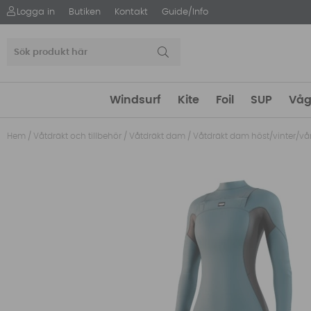
Logga in
Butiken
Kontakt
Guide/Info
Windsurf
Kite
Foil
SUP
Våg
Hem
/
Våtdräkt och tillbehör
/
Våtdräkt dam
/
Våtdräkt dam höst/vinter/vå