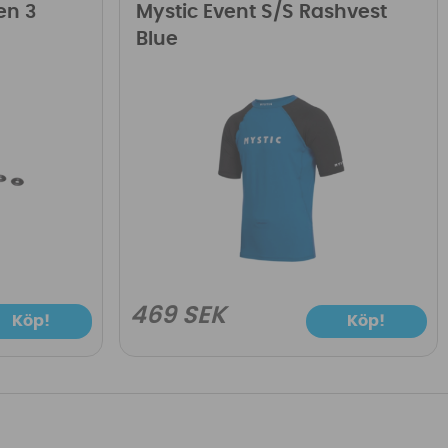
en 3
Mystic Event S/S Rashvest
Blue
469 SEK
Köp!
Köp!