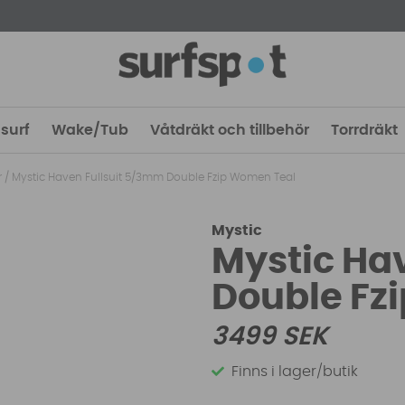
surf
Wake/Tub
Våtdräkt och tillbehör
Torrdräkt
r
/
Mystic Haven Fullsuit 5/3mm Double Fzip Women Teal
Mystic
Mystic Ha
Double Fz
3499
SEK
Finns i lager/butik