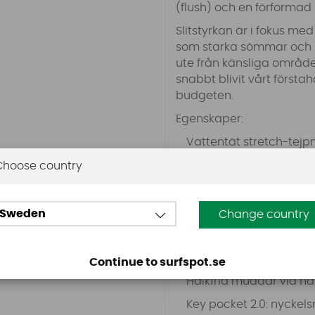
(flush) och en förformad
Slitstyrkan är i fokus m
som starka sömmar och in
ute från känsliga områd
snabbt blivit vårt första
budgeten.
Egenskaper:
Vattentät stretch-tejpn
GBS (limmade och bl
Choose country
YKK frontdragkedja
Glideskin-konstruktion 
Sweden
Change country
Aquabarrier
Hex-tech-knäskydd
Continue to surfspot.se
Halkfria muddar vid ha
Key pocket 2.0: nycke