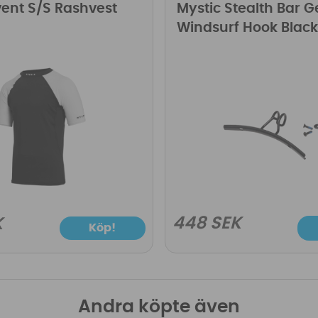
vent S/S Rashvest
Mystic Stealth Bar G
Windsurf Hook Black
448 SEK
K
Köp!
Andra köpte även