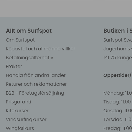
Allt om Surfspot
Butiken i
Om Surfspot
Surfspot Sw
Köpavtal och allmänna villkor
Jägerhorns 
Betalningsalternativ
141 75 Kung
Frakter
Handla från andra länder
Öppettider
Returer och reklamationer
B2B - Företagsförsäljning
Måndag: 11.
Prisgaranti
Tisdag: 11.0
Kitekurser
Onsdag: 11.0
Vindsurfingkurser
Torsdag: 11.
Wingfoilkurs
Fredag: 11.00