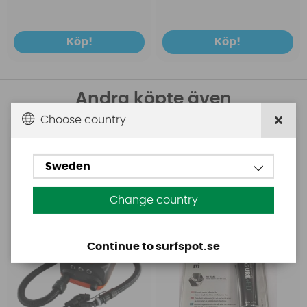
Köp!
Köp!
Andra köpte även
Choose country
Base
Aquasure
Base Rechargeable
Aquasure FD
Sweden
SUP Pump
Change country
Continue to surfspot.se