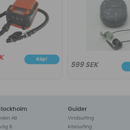
K
Köp!
599 SEK
 Stockholm
Guider
eden AB
Vindsurfing
väg 8
Kitesurfing