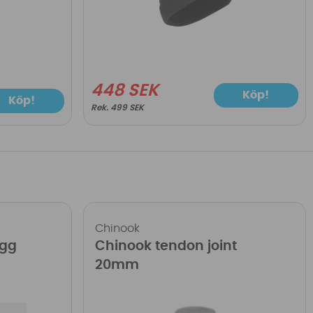
448 SEK
Köp!
Köp!
499 SEK
Chinook
ugg
Chinook tendon joint
20mm