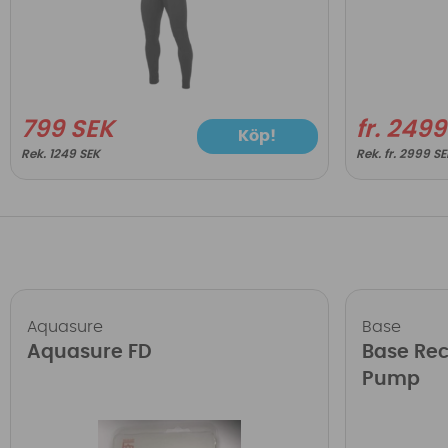
799 SEK
fr. 249
Köp!
1249 SEK
fr. 2999 S
Aquasure
Base
Aquasure FD
Base Re
Pump