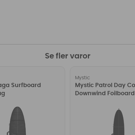
Se fler varor
Mystic
aga Surfboard
Mystic Patrol Day C
ag
Downwind Foilboard