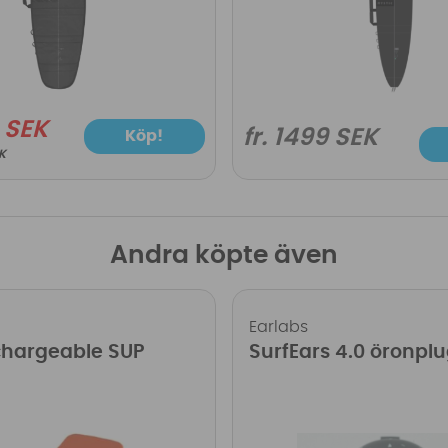
9 SEK
fr. 1499 SEK
Köp!
EK
Andra köpte även
Earlabs
chargeable SUP
SurfEars 4.0 öronpl