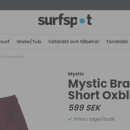
surf
Wake/Tub
Våtdräkt och tillbehör
Torrdräkt
rt Oxblood Red
Mystic
Mystic Br
Short Oxb
599
SEK
Finns i lager/butik