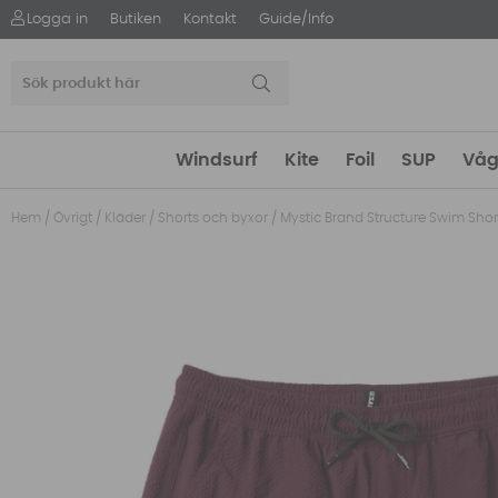
Logga in
Butiken
Kontakt
Guide/Info
Windsurf
Kite
Foil
SUP
Våg
Hem
/
Övrigt
/
Kläder
/
Shorts och byxor
/
Mystic Brand Structure Swim Sho