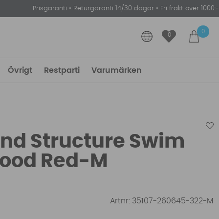
Prisgaranti
•
Returgaranti 14/30 dagar
•
Fri frakt över 1000:-
0
0
Övrigt
Restparti
Varumärken
and Structure Swim
lood Red-M
Artnr:
35107-260645-322-M