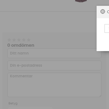
0 omdömen
Betyg