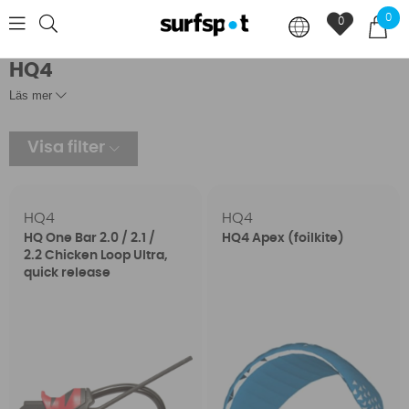
0
0
HQ4
Läs mer
Visa filter
HQ4
HQ4
HQ One Bar 2.0 / 2.1 /
HQ4 Apex (foilkite)
2.2 Chicken Loop Ultra,
quick release