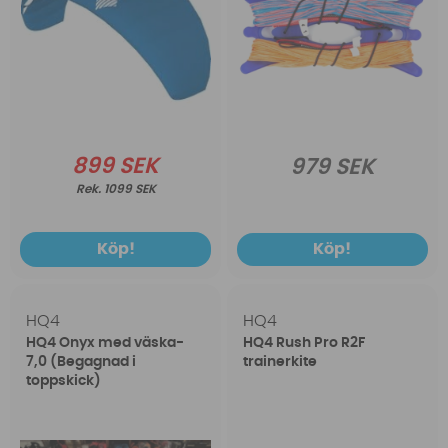
899 SEK
979 SEK
1099 SEK
Köp!
Köp!
HQ4
HQ4
HQ4 Onyx med väska-
HQ4 Rush Pro R2F
7,0 (Begagnad i
trainerkite
toppskick)