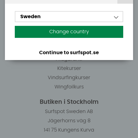
Köpavtal och allmänna villkor
Betalningsalternativ
Sweden
Frakter
Handla från andra länder
Change country
Returer och reklamationer
B2B - Företagsförsäljning
Continue to surfspot.se
Prisgaranti
Kitekurser
Vindsurfingkurser
Wingfoilkurs
Butiken i Stockholm
Surfspot Sweden AB
Jägerhorns väg 8
141 75 Kungens Kurva