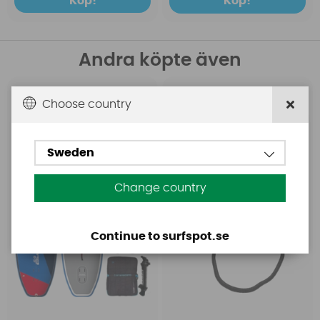
Köp!
Köp!
Andra köpte även
Starboard
Mystic
Choose country
Starboard 6 5 X 29.5 Air
Mystic Harness Lineset
Foil Delux SC
Soft Handles
Sweden
Change country
Continue to surfspot.se