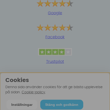
Google
Facebook
Trustpilot
Cookies
Denna sida använder cookies för att ge bästa upplevelse
på sidan.
Cookie-policy
.
© 2025 Surfspot. Vi använder oss av cookies -
Läs
Inställningar
Stäng och godkänn
mer här
.