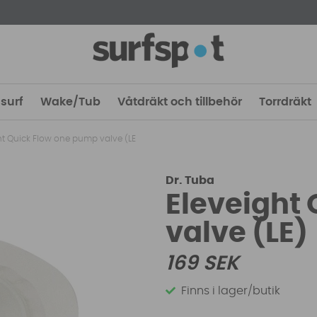
surf
Wake/Tub
Våtdräkt och tillbehör
Torrdräkt
ht Quick Flow one pump valve (LE
Dr. Tuba
Eleveight
valve (LE)
169
SEK
Finns i lager/butik