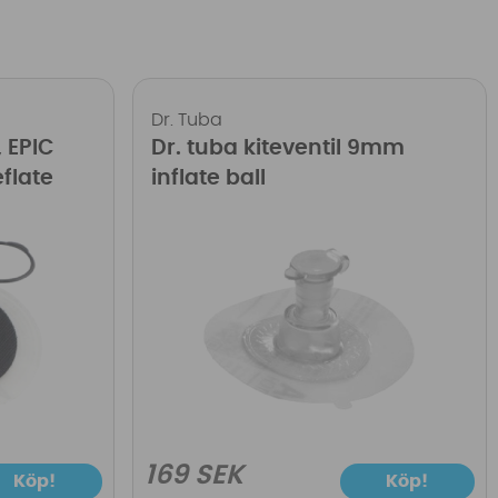
Dr. Tuba
 EPIC
Dr. tuba kiteventil 9mm
eflate
inflate ball
169 SEK
Köp!
Köp!