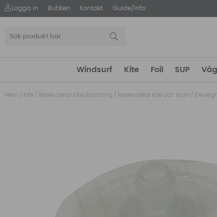
Logga in
Butiken
Kontakt
Guide/Info
Windsurf
Kite
Foil
SUP
Våg
Hem
/
Kite
/
Reservdelar kiteutrustning
/
Reservdelar kite och bom
/
Eleveig