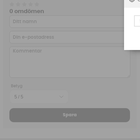
0 omdömen
Betyg
Spara