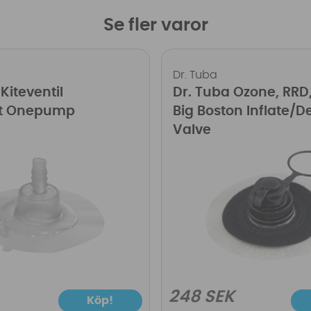
Se fler varor
Dr. Tuba
Kiteventil
Dr. Tuba Ozone, RRD,
ot Onepump
Big Boston Inflate/D
Valve
248 SEK
Köp!