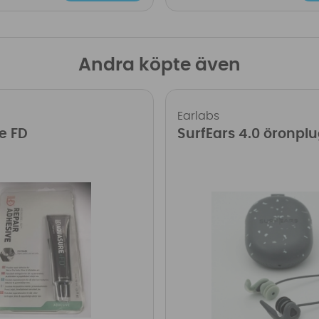
Andra köpte även
Earlabs
e FD
SurfEars 4.0 öronpl