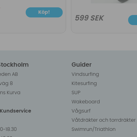
Köp!
599 SEK
 Stockholm
Guider
eden AB
Vindsurfing
väg 8
Kitesurfing
ens Kurva
SUP
Wakeboard
/Kundservice
Vågsurf
Våtdräkter och torrdräkter
00-18.30
Swimrun/Triathlon