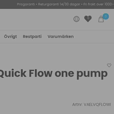
Prisgaranti
•
Returgaranti 14/30 dagar
•
Fri frakt över 1000:-
0
0
Övrigt
Restparti
Varumärken
 Quick Flow one pump
Artnr:
VAELVQFLOWI