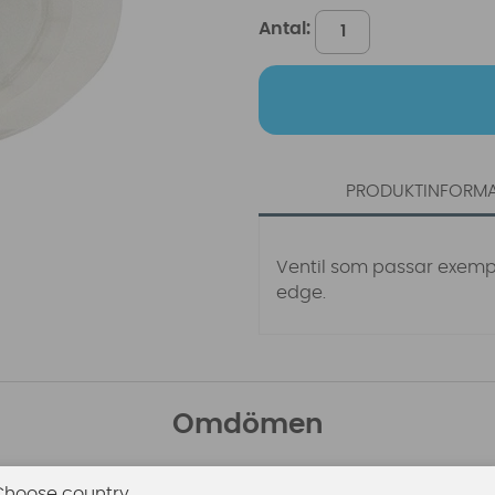
Antal:
PRODUKTINFORM
Ventil som passar exempel
edge.
Omdömen
Den här produkten har inga recensioner. Du måste vara
Choose country