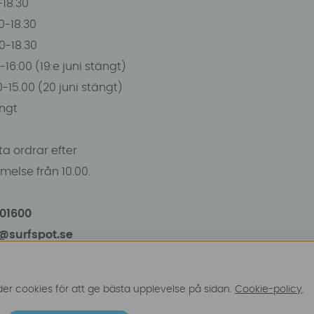
0-18.30
0-18.30
00-18.30
-16:00 (19:e juni stängt)
0-15.00 (20 juni stängt)
ngt
a ordrar efter
else från 10.00.
101600
o@surfspot.se
r cookies för att ge bästa upplevelse på sidan.
Cookie-policy
.