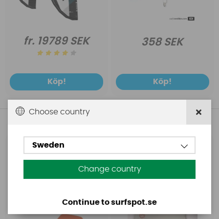
fr. 19789 SEK
358 SEK
Köp!
Köp!
Choose country
Andra köpte även
Sweden
Base
Aquasure
Base Rechargeable
Aquasure FD
Change country
SUP Pump
Continue to surfspot.se