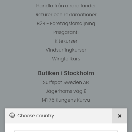
Handla från andra länder
Returer och reklamationer
B2B - Företagsförsäljning
Prisgaranti
Kitekurser
Vindsurfingkurser
Wingfoilkurs
Butiken i Stockholm
Surfspot Sweden AB
Jägerhorns väg 8
141 75 Kungens Kurva
Choose country
Öppettider/Kundservice