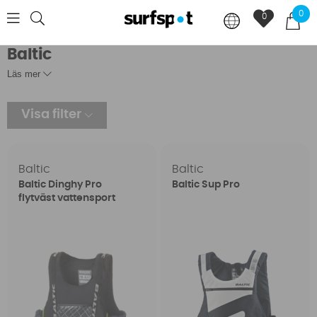
0
0
Baltic
Läs mer
Visa filter
Baltic
Baltic
Baltic Dinghy Pro
Baltic Sup Pro
flytväst vattensport