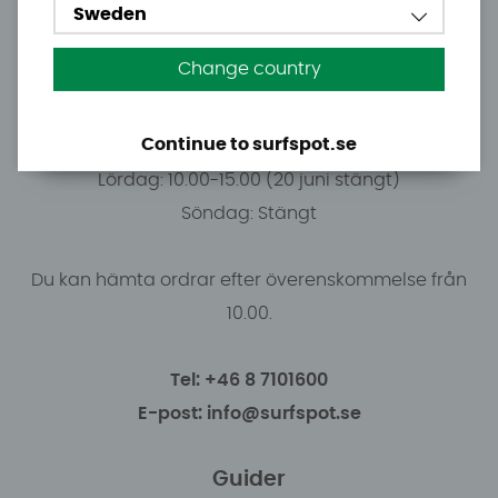
Måndag: 11.00-18.30
Sweden
Tisdag: 11.00-18.30
Change country
Onsdag: 11.00-18.30
Torsdag: 11.00-18.30
Continue to surfspot.se
Fredag: 11.00-16:00 (19:e juni stängt)
Lördag: 10.00-15.00 (20 juni stängt)
Söndag: Stängt
Du kan hämta ordrar efter överenskommelse från
10.00.
Tel: +46 8 7101600
E-post: info@surfspot.se
Guider