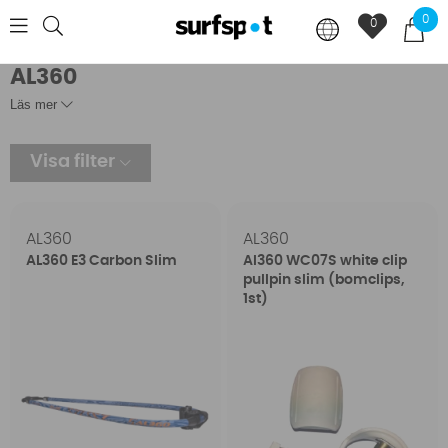
0
0
AL360
Läs mer
Visa filter
AL360
AL360
AL360 E3 Carbon Slim
Al360 WC07S white clip
pullpin slim (bomclips,
1st)