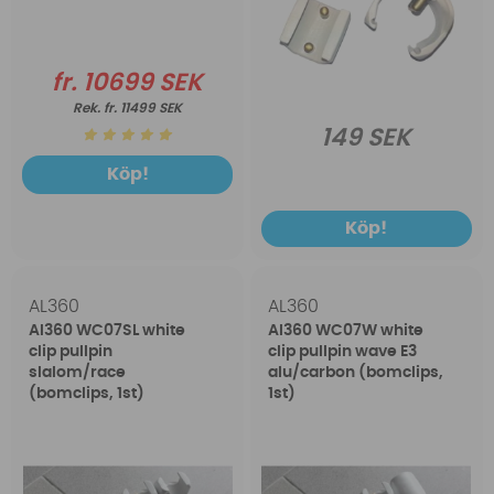
fr. 10699 SEK
fr. 11499 SEK
149 SEK
Köp!
Köp!
AL360
AL360
Al360 WC07SL white
Al360 WC07W white
clip pullpin
clip pullpin wave E3
slalom/race
alu/carbon (bomclips,
(bomclips, 1st)
1st)