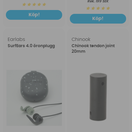
199 SEK
Köp!
Köp!
Earlabs
Chinook
SurfEars 4.0 öronplugg
Chinook tendon joint
20mm