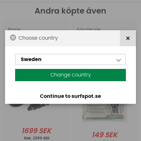
Andra köpte även
Base
Aquasure
Base Rechargeable
Aquasure FD
Choose country
SUP Pump
Sweden
Change country
Continue to surfspot.se
1699 SEK
149 SEK
2399 SEK