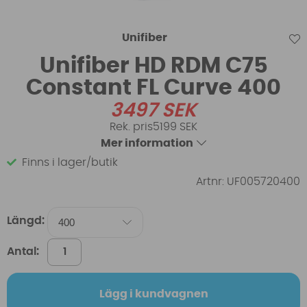
Unifiber
Unifiber HD RDM C75
Constant FL Curve 400
3497
SEK
5199 SEK
Mer information
Finns i lager/butik
Artnr:
UF005720400
Längd:
Antal:
Lägg i kundvagnen