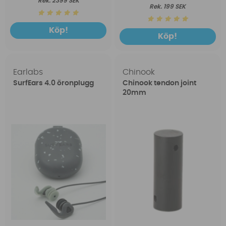
2399 SEK
199 SEK
Köp!
Köp!
Earlabs
Chinook
SurfEars 4.0 öronplugg
Chinook tendon joint
20mm