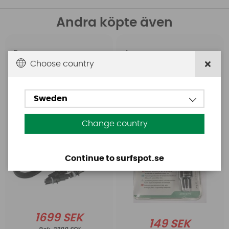
Andra köpte även
Base
Aquasure
Choose country
Base Rechargeable
Aquasure FD
SUP Pump
Sweden
Change country
Continue to surfspot.se
1699 SEK
149 SEK