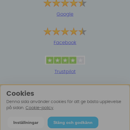
Google
Facebook
Trustpilot
Cookies
Denna sida använder cookies för att ge bästa upplevelse
på sidan.
Cookie-policy
.
© 2025 Surfspot. Vi använder oss av cookies -
Läs
Inställningar
Stäng och godkänn
mer här
.