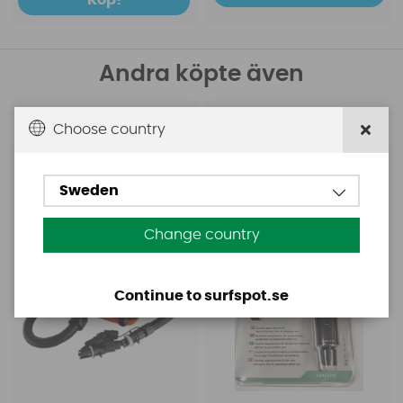
Andra köpte även
Base
Aquasure
Choose country
Base Rechargeable
Aquasure FD
SUP Pump
Sweden
Change country
Continue to surfspot.se