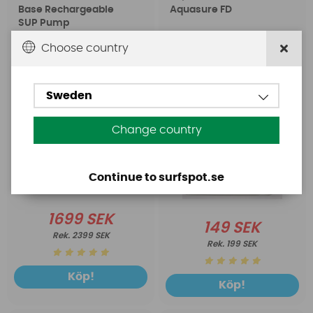
Base Rechargeable
Aquasure FD
SUP Pump
Choose country
Sweden
Change country
Continue to surfspot.se
1699 SEK
149 SEK
2399 SEK
199 SEK
Köp!
Köp!