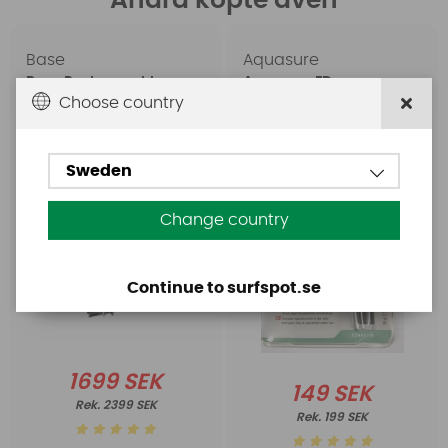
Andra köpte även
Base
Aquasure
Base Rechargeable
Aquasure FD
SUP Pump
Choose country
Sweden
Change country
Continue to surfspot.se
1699 SEK
149 SEK
2399 SEK
199 SEK