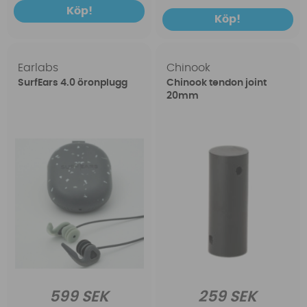
Köp!
Köp!
Earlabs
Chinook
SurfEars 4.0 öronplugg
Chinook tendon joint
20mm
599 SEK
259 SEK