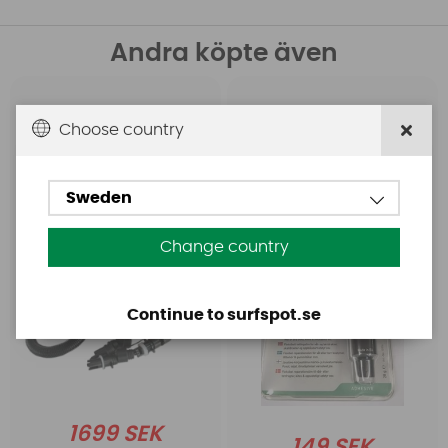
Andra köpte även
Base
Aquasure
Choose country
Base Rechargeable
Aquasure FD
SUP Pump
Sweden
Change country
Continue to surfspot.se
1699 SEK
149 SEK