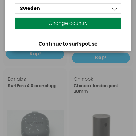
Sweden
Change country
1699 SEK
149 SEK
2399 SEK
199 SEK
Continue to surfspot.se
Köp!
Köp!
Earlabs
Chinook
SurfEars 4.0 öronplugg
Chinook tendon joint
20mm