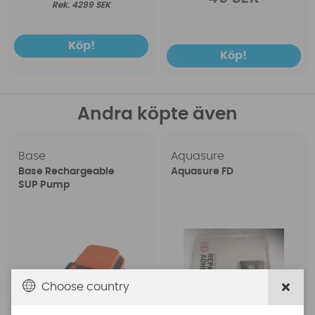
4299 SEK
Köp!
Köp!
Andra köpte även
Base
Aquasure
Base Rechargeable
Aquasure FD
SUP Pump
Choose country