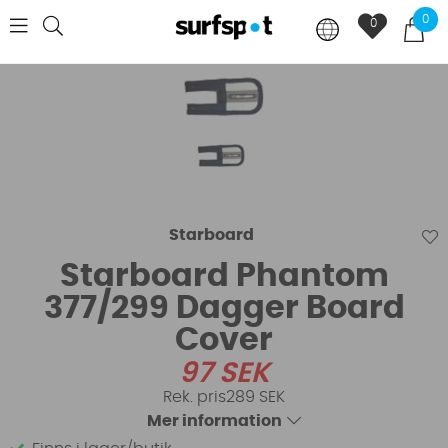
0
0
Starboard
Starboard Phantom
377/299 Dagger Board
Cover
97
SEK
289 SEK
Mer information