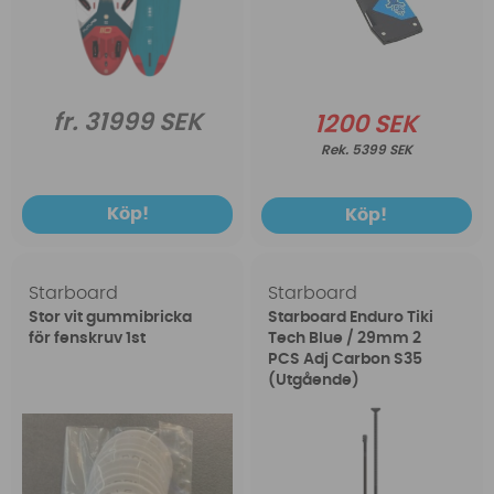
fr. 31999 SEK
1200 SEK
5399 SEK
Köp!
Köp!
Starboard
Starboard
Stor vit gummibricka
Starboard Enduro Tiki
för fenskruv 1st
Tech Blue / 29mm 2
PCS Adj Carbon S35
(Utgående)