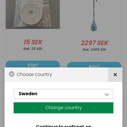
15 SEK
2297 SEK
25 SEK
3499 SEK
Köp!
Köp!
Choose country
Andra köpte även
Sweden
Base
Aquasure
Change country
Base Rechargeable
Aquasure FD
SUP Pump
Continue to surfspot.se