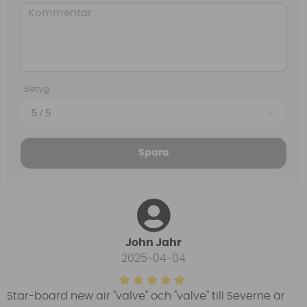
Betyg
Spara
John Jahr
2025-04-04
Star-board new air ''valve'' och ''valve'' till Severne är