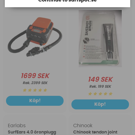
1699 SEK
149 SEK
2399 SEK
199 SEK
Köp!
Köp!
Earlabs
Chinook
SurfEars 4.0 öronplugg
Chinook tendon joint