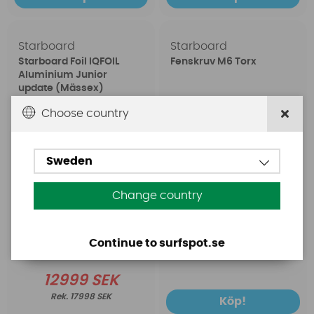
Starboard
Starboard
Starboard Foil IQFOIL
Fenskruv M6 Torx
Aluminium Junior
update (Mässex)
Choose country
Sweden
Change country
fr. 39 SEK
Continue to surfspot.se
12999 SEK
17998 SEK
Köp!