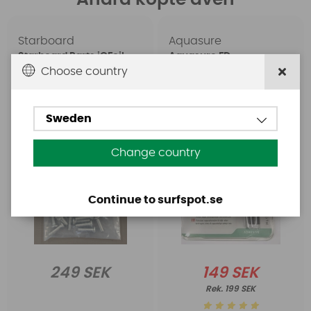
Starboard
Aquasure
Starboard Parts iQFoil
Aquasure FD
Hardware Pack
Choose country
Sweden
Change country
Continue to surfspot.se
249 SEK
149 SEK
199 SEK