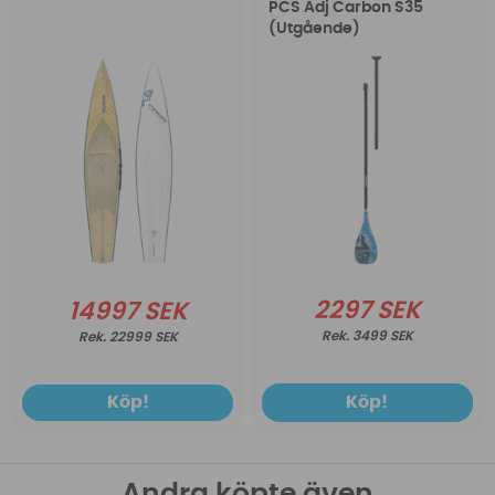
PCS Adj Carbon S35
(Utgående)
2297 SEK
14997 SEK
3499 SEK
22999 SEK
Köp!
Köp!
Andra köpte även