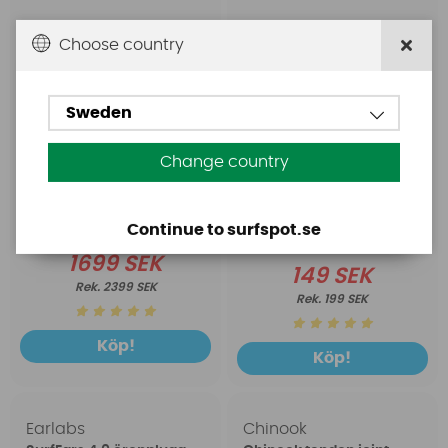
Choose country
Sweden
Change country
Continue to surfspot.se
1699 SEK
149 SEK
2399 SEK
199 SEK
Köp!
Köp!
Earlabs
Chinook