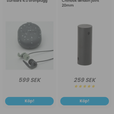
SurfEars 4.0 öronplugg
Chinook tendon joint
20mm
599 SEK
259 SEK
Köp!
Köp!