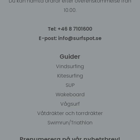
Du kan hämta ordrar efter överenskommelse från
10.00.
Tel: +46 8 7101600
E-post: info@surfspot.se
Guider
Vindsurfing
Kitesurfing
SUP
Wakeboard
Vågsurf
Våtdräkter och torrdräkter
Swimrun/Triathlon
Prenumerera på vår nyhetsbrev!