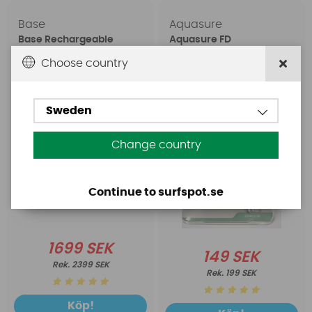
Base
Aquasure
Base Rechargeable
Aquasure FD
SUP Pump
Choose country
Sweden
Change country
Continue to surfspot.se
1699 SEK
149 SEK
2399 SEK
199 SEK
Köp!