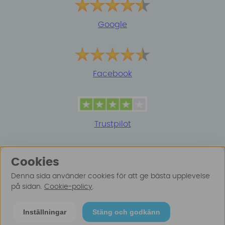
Google
Facebook
Trustpilot
Cookies
Denna sida använder cookies för att ge bästa upplevelse
på sidan.
Cookie-policy
.
© 2025 Surfspot. Vi använder oss av cookies -
Läs
Inställningar
Stäng och godkänn
mer här
.