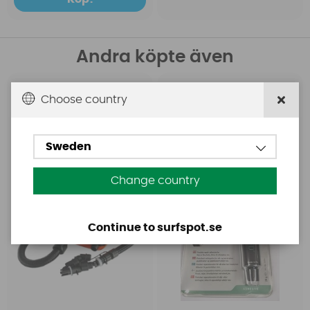
Andra köpte även
Base
Aquasure
Choose country
Base Rechargeable
Aquasure FD
SUP Pump
Sweden
Change country
Continue to surfspot.se