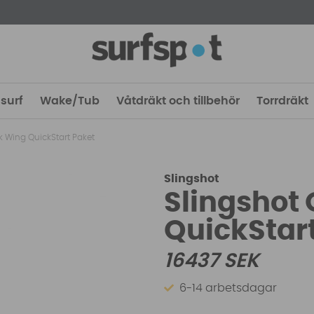
surf
Wake/Tub
Våtdräkt och tillbehör
Torrdräkt
k Wing QuickStart Paket
Slingshot
Slingshot
QuickStar
16437
SEK
6-14 arbetsdagar