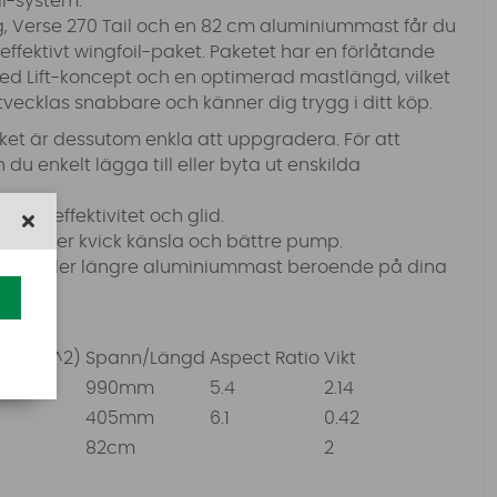
oil-system.
, Verse 270 Tail och en 82 cm aluminiummast får du
ffektivt wingfoil-paket. Paketet har en förlåtande
used Lift-koncept och en optimerad mastlängd, vilket
tvecklas snabbare och känner dig trygg i ditt köp.
ket är dessutom enkla att uppgradera. För att
du enkelt lägga till eller byta ut enskilda
bättre effektivitet och glid.
för en mer kvick känsla och bättre pump.
fiber- eller längre aluminiummast beroende på dina
ea (cm^2)
Spann/Längd
Aspect Ratio
Vikt
0
990mm
5.4
2.14
0
405mm
6.1
0.42
82cm
2