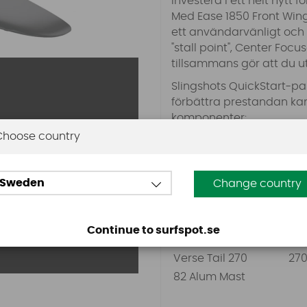
investera i ett helt nytt f
Med Ease 1850 Front Wing
ett användarvänligt och e
"stall point", Center Foc
tillsammans gör att du u
Slingshots QuickStart-pa
förbättra prestandan kan 
komponenter:
– Byt till Glide-serien för 
Choose country
– Välj 180-stabilisatorn 
– Uppgradera till en kol
behov.
Sweden
Change country
Komponenter
Ar
Continue to surfspot.se
Ease 1850 Front Wing
185
Verse Tail 270
27
82 Alum Mast