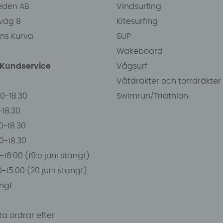
eden AB
Vindsurfing
väg 8
Kitesurfing
ens Kurva
SUP
Wakeboard
/Kundservice
Vågsurf
Våtdräkter och torrdräkter
00-18.30
Swimrun/Triathlon
0-18.30
0-18.30
00-18.30
-16:00 (19:e juni stängt)
0-15.00 (20 juni stängt)
ngt
a ordrar efter