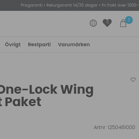
Prisgaranti
•
Returgaranti 14/30 dagar
•
Fri frakt över 1000:-
0
0
Övrigt
Restparti
Varumärken
 One-Lock Wing
t Paket
Artnr:
1250461000