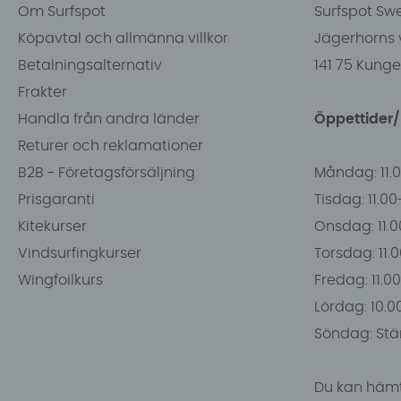
Om Surfspot
Surfspot Sw
Köpavtal och allmänna villkor
Jägerhorns 
Betalningsalternativ
141 75 Kung
Frakter
Handla från andra länder
Öppettider
Returer och reklamationer
B2B - Företagsförsäljning
Måndag: 11.
Prisgaranti
Tisdag: 11.0
Kitekurser
Onsdag: 11.0
Vindsurfingkurser
Torsdag: 11.
Wingfoilkurs
Fredag: 11.00
Lördag: 10.0
Söndag: Stä
Du kan hämt