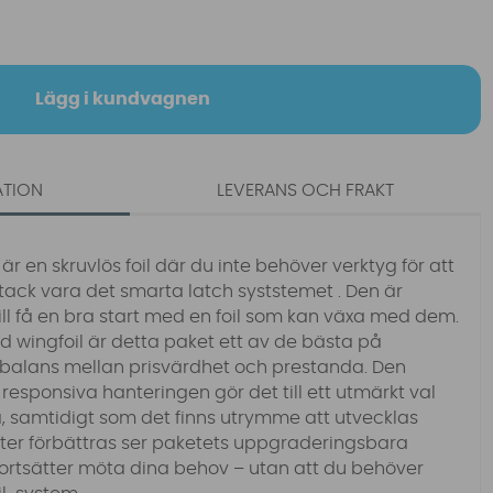
Lägg i kundvagnen
ATION
LEVERANS OCH FRAKT
r en skruvlös foil där du inte behöver verktyg för att
 tack vara det smarta latch syststemet . Den är
ill få en bra start med en foil som kan växa med dem.
d wingfoil är detta paket ett av de bästa på
alans mellan prisvärdhet och prestanda. Den
responsiva hanteringen gör det till ett utmärkt val
a, samtidigt som det finns utrymme att utvecklas
eter förbättras ser paketets uppgraderingsbara
 fortsätter möta dina behov – utan att du behöver