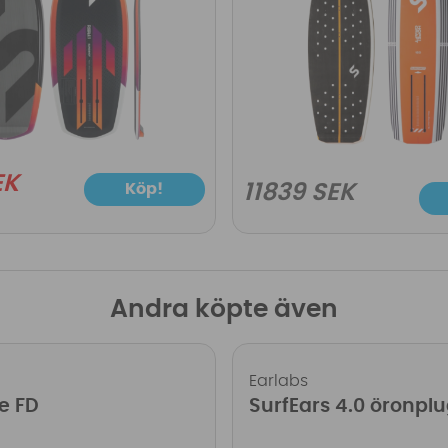
EK
Köp!
11839 SEK
Andra köpte även
Earlabs
e FD
SurfEars 4.0 öronpl