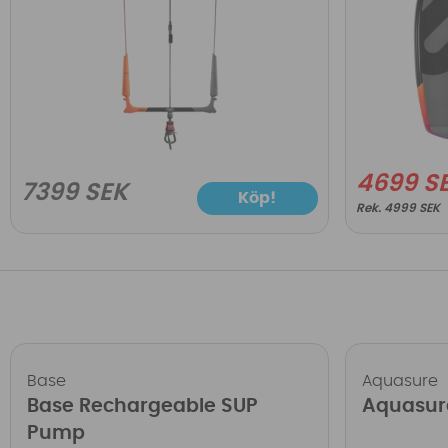
4699 S
7399 SEK
Köp!
4999 SEK
Base
Aquasure
Base Rechargeable SUP
Aquasur
Pump