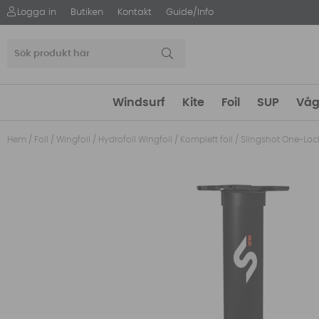
Logga in
Butiken
Kontakt
Guide/Info
Windsurf
Kite
Foil
SUP
Våg
Hem
/
Foil
/
Wingfoil
/
Hydrofoil Wingfoil
/
Komplett foil
/
Slingshot One-Loc