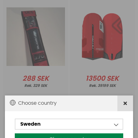
288 SEK
13500 SEK
329 SEK
39199 SEK
Choose country
Köp!
Köp!
Sweden
Severne
Severne
Severne Race
Severne APEX 90%