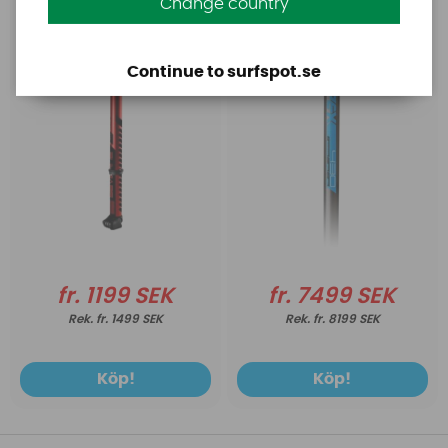
Change country
Extension HD SDM
(CC)
Continue to surfspot.se
fr. 1199 SEK
fr. 7499 SEK
fr. 1499 SEK
fr. 8199 SEK
Köp!
Köp!