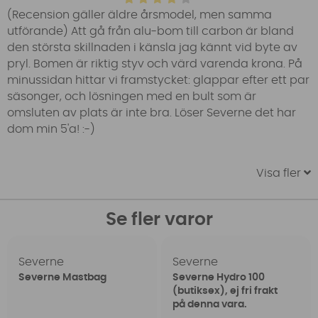
(Recension gäller äldre årsmodel, men samma
utförande) Att gå från alu-bom till carbon är bland
den största skillnaden i känsla jag kännt vid byte av
pryl. Bomen är riktig styv och värd varenda krona. På
minussidan hittar vi framstycket: glappar efter ett par
säsonger, och lösningen med en bult som är
omsluten av plats är inte bra. Löser Severne det har
dom min 5'a! :-)
Visa fler
Se fler varor
Severne
Severne
Severne Mastbag
Severne Hydro 100
(butiksex), ej fri frakt
på denna vara.