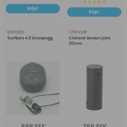
Köp!
Köp!
Earlabs
Chinook
SurfEars 4.0 öronplugg
Chinook tendon joint
20mm
599 SEK
259 SEK