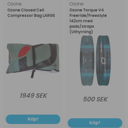
Ozone
Ozone
Ozone Closed Cell
Ozone Torque V4
Compressor Bag LARGE
Freeride/Freestyle
142cm med
pads/straps
(Uthyrning)
1949 SEK
500 SEK
Köp!
Köp!