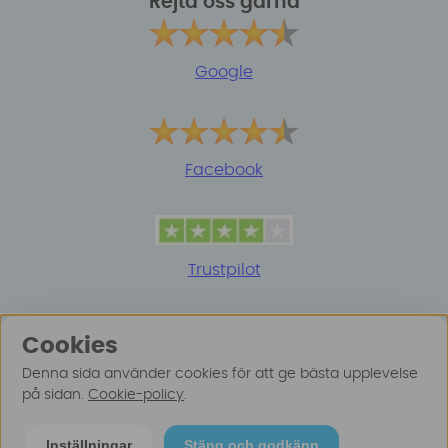
Rejta oss gärna
Google
Facebook
Trustpilot
Cookies
Denna sida använder cookies för att ge bästa upplevelse
på sidan.
Cookie-policy
.
© 2025 Surfspot. Vi använder oss av cookies -
Läs
Inställningar
Stäng och godkänn