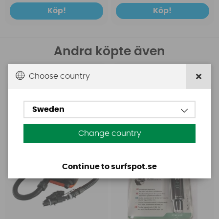
Köp!
Köp!
Andra köpte även
Choose country
Base
Aquasure
Base Rechargeable
Aquasure FD
SUP Pump
Sweden
Change country
Continue to surfspot.se