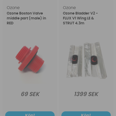
Ozone
Ozone
Ozone Boston Valve
Ozone Bladder V2 -
middle part (male) in
FLUX V1 Wing LE &
RED
STRUT 4.3m
69 SEK
1399 SEK
Köp!
Köp!