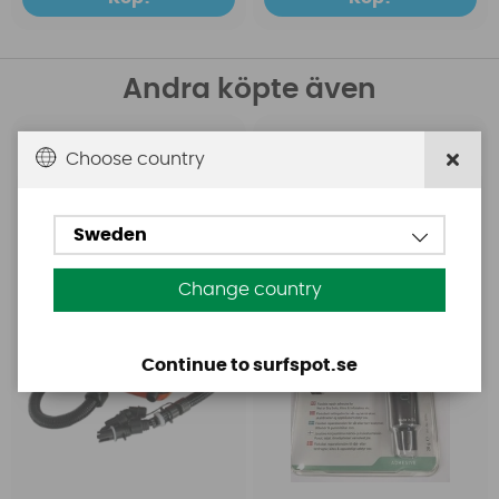
Andra köpte även
Base
Aquasure
Choose country
Base Rechargeable
Aquasure FD
SUP Pump
Sweden
Change country
Continue to surfspot.se