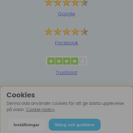
Google
Facebook
Trustpilot
Cookies
Denna sida använder cookies för att ge bästa upplevelse
på sidan.
Cookie-policy
.
© 2025 Surfspot. Vi använder oss av cookies -
Läs
Inställningar
Stäng och godkänn
mer här
.