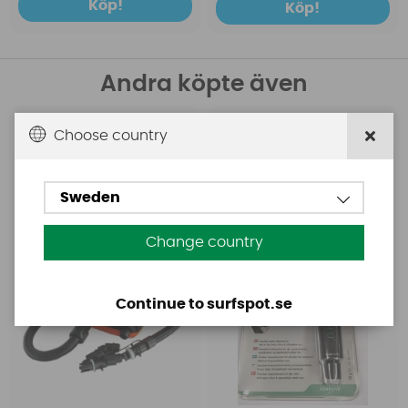
Köp!
Köp!
Andra köpte även
Choose country
Base
Aquasure
Base Rechargeable
Aquasure FD
SUP Pump
Sweden
Change country
Continue to surfspot.se