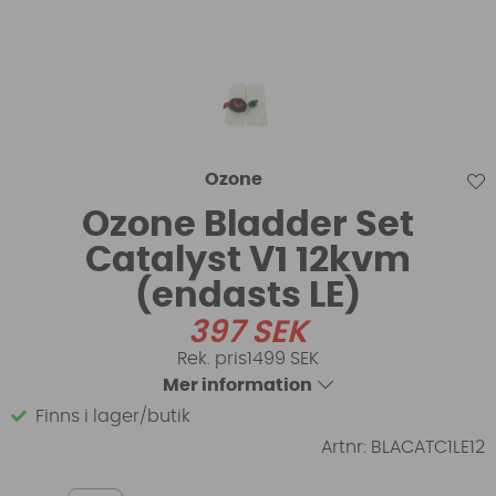
Ozone
Ozone Bladder Set
Catalyst V1 12kvm
(endasts LE)
397
SEK
1499 SEK
Mer information
Finns i lager/butik
Artnr:
BLACATC1LE12