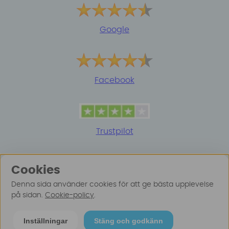
Google
Facebook
Trustpilot
Cookies
Denna sida använder cookies för att ge bästa upplevelse
på sidan.
Cookie-policy
.
© 2025 Surfspot. Vi använder oss av cookies -
Läs
Inställningar
Stäng och godkänn
mer här
.