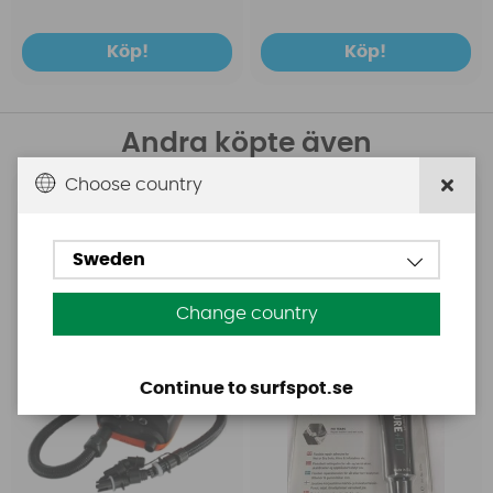
Köp!
Köp!
Andra köpte även
Choose country
Base
Aquasure
Base Rechargeable
Aquasure FD
SUP Pump
Sweden
Change country
Continue to surfspot.se