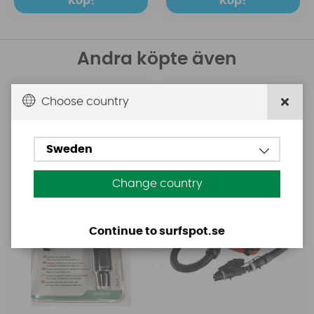
Köp!
Köp!
Andra köpte även
Aquasure
Base
Choose country
Aquasure FD
Base Rechargeable
SUP Pump
Sweden
Change country
Continue to surfspot.se