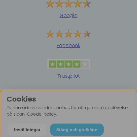
Google
Facebook
Trustpilot
Cookies
Denna sida använder cookies för att ge bästa upplevelse
på sidan.
Cookie-policy
.
© 2025 Surfspot. Vi använder oss av cookies -
Läs
Inställningar
Stäng och godkänn
mer här
.