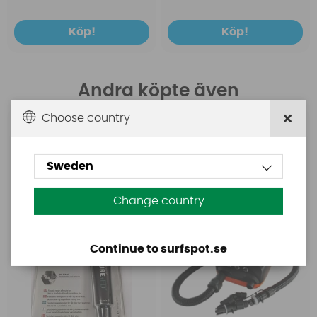
Köp!
Köp!
Andra köpte även
Choose country
Aquasure
Base
Aquasure FD
Base Rechargeable
SUP Pump
Sweden
Change country
Continue to surfspot.se