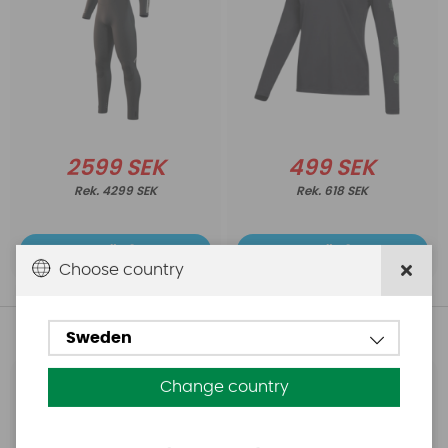
2599 SEK
499 SEK
4299 SEK
618 SEK
Köp!
Köp!
Choose country
Andra köpte även
Sweden
Change country
Base
Aquasure
Base Rechargeable
Aquasure FD
SUP Pump