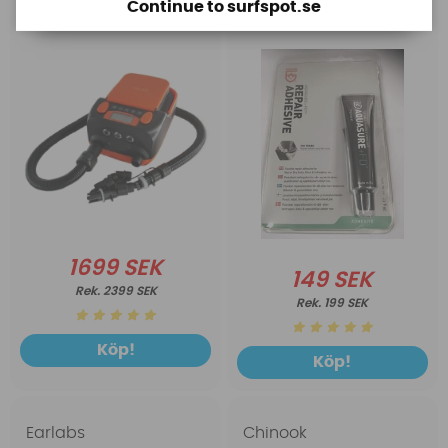
Continue to surfspot.se
1699 SEK
149 SEK
2399 SEK
199 SEK
Köp!
Köp!
Earlabs
Chinook