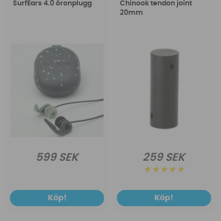
SurfEars 4.0 öronplugg
Chinook tendon joint
20mm
599 SEK
259 SEK
Köp!
Köp!