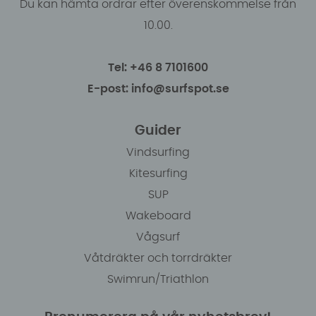
Du kan hämta ordrar efter överenskommelse från
10.00.
Tel: +46 8 7101600
E-post: info@surfspot.se
Guider
Vindsurfing
Kitesurfing
SUP
Wakeboard
Vågsurf
Våtdräkter och torrdräkter
Swimrun/Triathlon